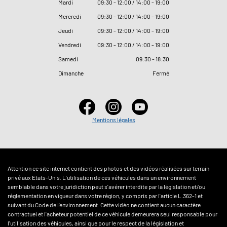
Mardi
09
:
30 - 12
:
00 / 14
:
00 - 19
:
00
Mercredi
09
:
30 - 12
:
00 / 14
:
00 - 19
:
00
Jeudi
09
:
30 - 12
:
00 / 14
:
00 - 19
:
00
Vendredi
09
:
30 - 12
:
00 / 14
:
00 - 19
:
00
Samedi
09
:
30 - 18
:
30
Dimanche
Fermé
Mentions légales
Attention ce site internet contient des photos et des vidéos réalisées sur terrain
privé aux Etats-Unis. L'utilisation de ces véhicules dans un environnement
semblable dans votre juridiction peut s'avérer interdite par la législation et/ou
réglementation en vigueur dans votre région, y compris par l'article L.362-1 et
suivant du Code de l'environnement. Cette vidéo ne contient aucun caractère
contractuel et l'acheteur potentiel de ce véhicule demeurera seul responsable pour
l'utilisation des véhicules, ainsi que pour le respect de la législation et