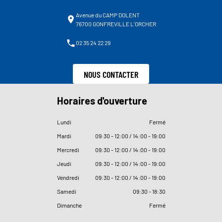
Avenue du CAMP DOLENT
76700 GONFREVILLE L'ORCHER
02 35 24 22 29
NOUS CONTACTER
Horaires d'ouverture
Lundi
Fermé
Mardi
09
:
30 - 12
:
00 / 14
:
00 - 19
:
00
Mercredi
09
:
30 - 12
:
00 / 14
:
00 - 19
:
00
Jeudi
09
:
30 - 12
:
00 / 14
:
00 - 19
:
00
Vendredi
09
:
30 - 12
:
00 / 14
:
00 - 19
:
00
Samedi
09
:
30 - 18
:
30
Dimanche
Fermé