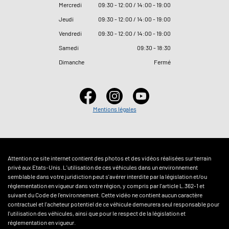
Mercredi
09
:
30 - 12
:
00 / 14
:
00 - 19
:
00
Jeudi
09
:
30 - 12
:
00 / 14
:
00 - 19
:
00
Vendredi
09
:
30 - 12
:
00 / 14
:
00 - 19
:
00
Samedi
09
:
30 - 18
:
30
Dimanche
Fermé
Mentions légales
Attention ce site internet contient des photos et des vidéos réalisées sur terrain
privé aux Etats-Unis. L'utilisation de ces véhicules dans un environnement
semblable dans votre juridiction peut s'avérer interdite par la législation et/ou
réglementation en vigueur dans votre région, y compris par l'article L.362-1 et
suivant du Code de l'environnement. Cette vidéo ne contient aucun caractère
contractuel et l'acheteur potentiel de ce véhicule demeurera seul responsable pour
l'utilisation des véhicules, ainsi que pour le respect de la législation et
réglementation en vigueur.