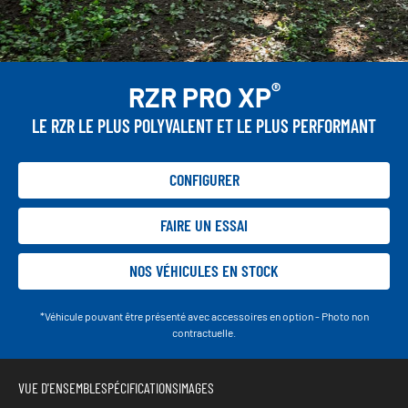
®
RZR PRO XP
LE RZR LE PLUS POLYVALENT ET LE PLUS PERFORMANT
CONFIGURER
FAIRE UN ESSAI
NOS VÉHICULES EN STOCK
*Véhicule pouvant être présenté avec accessoires en option - Photo non
contractuelle.
VUE D'ENSEMBLE
SPÉCIFICATIONS
IMAGES