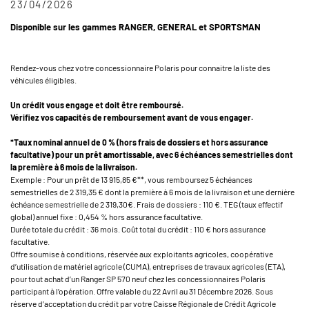
23/04/2026
Disponible sur les gammes RANGER, GENERAL et SPORTSMAN
Rendez-vous chez votre concessionnaire Polaris pour connaitre la liste des
véhicules éligibles.
Un crédit vous engage et doit être remboursé.
Vérifiez vos capacités de remboursement avant de vous engager.
*Taux nominal annuel de 0 % (hors frais de dossiers et hors assurance
facultative) pour un prêt amortissable, avec 6 échéances semestrielles dont
la première à 6 mois de la livraison.
Exemple : Pour un prêt de 13 915,85 €**, vous remboursez 5 échéances
semestrielles de 2 319,35 € dont la première à 6 mois de la livraison et une dernière
échéance semestrielle de 2 319,30€. Frais de dossiers : 110 €. TEG (taux effectif
global) annuel fixe : 0,454 % hors assurance facultative.
Durée totale du crédit : 36 mois. Coût total du crédit : 110 € hors assurance
facultative.
Offre soumise à conditions, réservée aux exploitants agricoles, coopérative
d’utilisation de matériel agricole (CUMA), entreprises de travaux agricoles (ETA),
pour tout achat d’un Ranger SP 570 neuf chez les concessionnaires Polaris
participant à l’opération. Offre valable du 22 Avril au 31 Décembre 2026. Sous
réserve d’acceptation du crédit par votre Caisse Régionale de Crédit Agricole