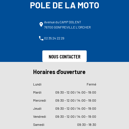
POLE DE LA MOTO
Avenue du CAMP DOLENT
76700 GONFREVILLE L'ORCHER
02 35 24 22 29
NOUS CONTACTER
Horaires d'ouverture
Lundi
Fermé
Mardi
09
:
30 - 12
:
00 / 14
:
00 - 19
:
00
Mercredi
09
:
30 - 12
:
00 / 14
:
00 - 19
:
00
Jeudi
09
:
30 - 12
:
00 / 14
:
00 - 19
:
00
Vendredi
09
:
30 - 12
:
00 / 14
:
00 - 19
:
00
Samedi
09
:
30 - 18
:
30